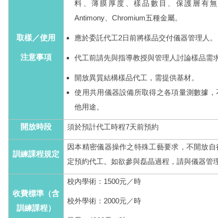
料、薄膜厚度、樣品數目、保護層有無。蒸鍍源有B
Antimony、Chromium五種金屬。
取樣／使用
應於委託代工2日前將樣品交付儀器管理人。
注意事項
代工前請先與指導教授與管理人討論樣品需
開放異質結構樣品代工，需提供基材。
使用共用儀器設備所取得之各項量測數據，
他用途。
開放時段
須於預計代工時程7天前預約
因本精密儀器操作之特殊工藝要求，不開放自
訓練課程規定
定預約代工。如欲參與磊晶過程，請與儀器管
校內學術：1500元／時
收費標準（含
校外學術：2000元／時
訓練課程）