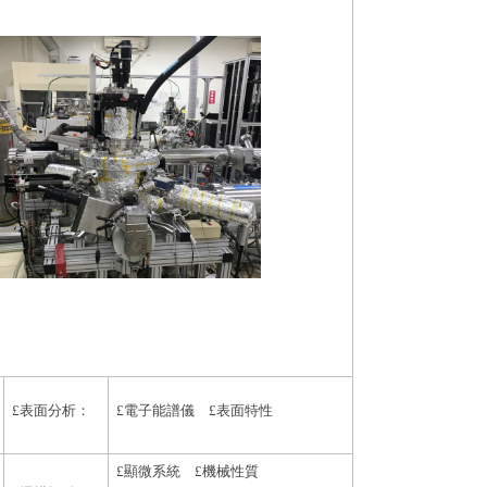
£
表面分析：
£
電子能譜儀
£
表面特性
£
顯微系統
£
機械性質