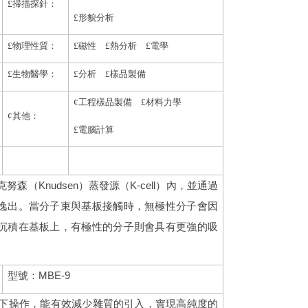
£
掃描探針：
£
形貌分析
£
物理性質：
£
磁性
£
熱分析
£
電學
£
生物醫學：
£
分析
£
樣品製備
¢
工程樣品製備
£
材料力學
¢
其他：
£
電腦計算
（Knudsen）蒸發源（K-cell）內，並通過
逸出。當分子束與基板接觸時，無極性分子會因
沉積在基板上，有極性的分子則會具有更強的吸
型號：MBE-9
境下操作，能有效減少雜質的引入，實現高純度的