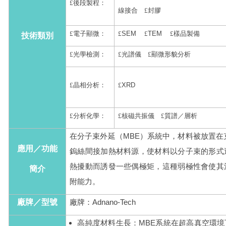
£
後段製程：
線接合
£
封膠
£
電子顯微：
£
SEM
£
TEM
£
樣品製備
技術類別
£
光學檢測：
£
光譜儀
£
顯微形貌分析
£
晶相分析：
£
XRD
£
分析化學：
£
核磁共振儀
£
質譜／層析
在分子束外延（MBE）系統中，材料被放置在克努森
應用／功能
鎢絲間接加熱材料源，使材料以分子束的形式
熱擾動而誘發一些偶極矩，這種弱極性會使其
簡介
附能力。
廠牌／型號
廠牌：Adnano-Tech
高純度材料生長：MBE系統在超高真空環