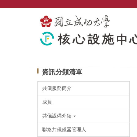
跳
到
主
要
內
容
區
資訊分類清單
共儀服務簡介
成員
共儀設備介紹
聯絡共儀儀器管理人