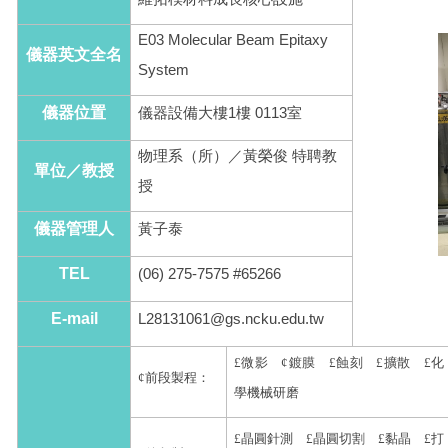
E03 Molecular Beam Epitaxy
儀器英文全名
System
儀器位置
儀器設備大樓1樓 0113室
物理系（所）／黃榮俊 特聘教
單位／教授
授
儀器管理人
黃子泰
TEL
(06) 275-7575 #
65266
E-mail
L28131061@gs.ncku.edu.tw
£
微影
¢
鍍膜
£
蝕刻
£
擴散
£
化
¢
前段製程：
學機械研磨
£
晶圓針測
£
晶圓切割
£
黏晶
£
打