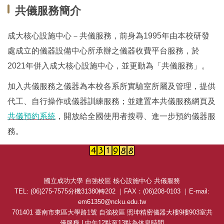
共儀服務簡介
成大核心設施中心－共儀服務，前身為1995年由本校研發
處成立的儀器設備中心所承辦之儀器收費平台服務，於
2021年併入成大核心設施中心，並更動為「共儀服務」。
加入共儀服務之儀器為本校各系所實驗室所屬及管理，提供
代工、自行操作或儀器訓練服務；並建置本共儀服務網頁及
共儀預約系統
，開放給全國使用者搜尋、進一步預約儀器服
務。
國立成功大學 自強校區 核心設施中心 共儀服務
TEL: (06)275-7575分機31380轉202 ｜FAX：(06)208-0103 ｜E-mail:
em61350@ncku.edu.tw
701401 臺南市東區大學路1號 自強校區 照坤精密儀器大樓9樓903室共
儀服務 | 中午12點至13點為休息時間